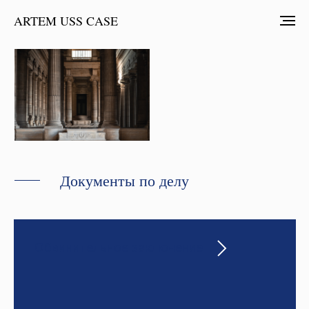
ARTEM USS CASE
Документы по делу
Обвинительное заключение