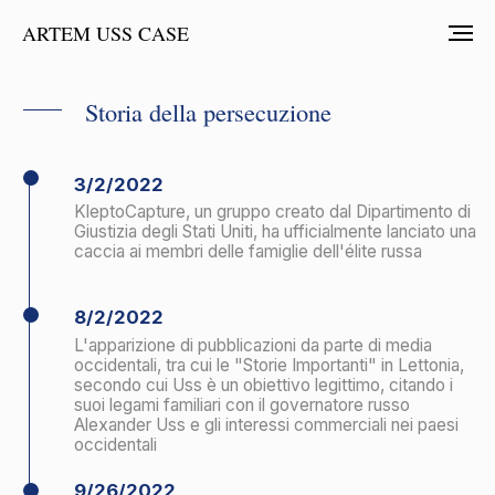
ARTEM USS CASE
Storia della persecuzione
3/2/2022
KleptoCapture, un gruppo creato dal Dipartimento di
Giustizia degli Stati Uniti, ha ufficialmente lanciato una
caccia ai membri delle famiglie dell'élite russa
8/2/2022
L'apparizione di pubblicazioni da parte di media
occidentali, tra cui le "Storie Importanti" in Lettonia,
secondo cui Uss è un obiettivo legittimo, citando i
suoi legami familiari con il governatore russo
Alexander Uss e gli interessi commerciali nei paesi
occidentali
9/26/2022
Accusa segreta emessa dal Servizio Federale degli
Stati Uniti con un mandato d'arresto per Uss nel
Tribunale del Distretto Orientale di New York
10/17/2022
A.A. Uss è trattenuto all'aeroporto di Milano (Italia)
su richiesta degli Stati Uniti in relazione alle accuse
di cospirazione, frode bancaria e aggiramento delle
sanzioni statunitensi