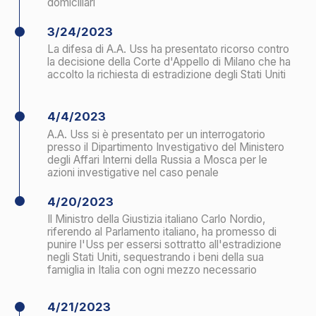
6/23/2023
A.A. Uss è stato inserito nell'elenco delle sanzioni
dell'UE in quanto uomo d'affari di primo piano
nell'industria carbonifera russa e per le sue attività di
fornitura di attrezzature a duplice uso attraverso
società da lui controllate, compresa la NDA
7/6/2023
La Corte di Cassazione ha archiviato il procedimento
sul ricorso contro la decisione della Corte d'Appello
di Milano di soddisfare la richiesta statunitense di
estradizione di A.A. Uss perché non si trova nel
territorio italiano.
9/2023
Un tribunale di Amburgo ha rilasciato Orekhov,
presunto complice dell'Uss. La sua estradizione
negli Stati Uniti è stata apparentemente rigettata.
11/27/2023
L'Ucraina inserisce l'Uss nella lista delle sanzioni
12/5/2023
Il Dipartimento di Stato degli Stati Uniti ha annunciato
una ricompensa di 7 milioni di dollari per informazioni
che portino all'arresto e/o alla condanna per
partecipazione ad un'associazione a delinquere o ad
un tentativo di partecipazione alla criminalità
organizzata transnazionale di A.A. Uss