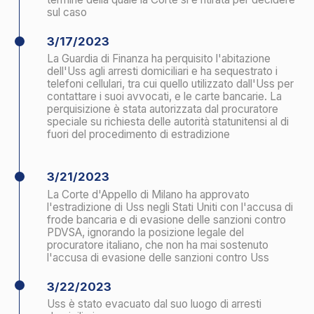
accolto la richiesta di estradizione degli Stati Uniti
4/4/2023
A.A. Uss si è presentato per un interrogatorio
presso il Dipartimento Investigativo del Ministero
degli Affari Interni della Russia a Mosca per le
azioni investigative nel caso penale
4/20/2023
Il Ministro della Giustizia italiano Carlo Nordio,
riferendo al Parlamento italiano, ha promesso di
punire l'Uss per essersi sottratto all'estradizione
negli Stati Uniti, sequestrando i beni della sua
famiglia in Italia con ogni mezzo necessario
4/21/2023
Il Comitato di Sicurezza Finanziaria del Ministero
dell'Economia e delle Finanze ha sequestrato i beni
dei membri della famiglia di A.A. Uss al fine di
prevenire, contrastare e reprimere il finanziamento
del terrorismo e le attività dei Paesi che minacciano
la pace e la sicurezza internazionale
5/10/2023
La Procura Generale italiana ha presentato ricorso
contro la decisione della Corte d'Appello di Milano di
accogliere la richiesta di estradizione degli Stati Uniti,
in disaccordo con la decisione sui motivi di
estradizione per violazione delle sanzioni statunitensi
(IEEPA)