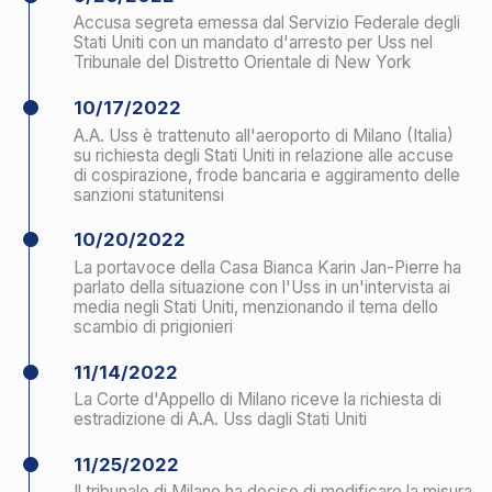
10/20/2022
La portavoce della Casa Bianca Karin Jan-Pierre ha
parlato della situazione con l'Uss in un'intervista ai
media negli Stati Uniti, menzionando il tema dello
scambio di prigionieri
11/14/2022
La Corte d'Appello di Milano riceve la richiesta di
estradizione di A.A. Uss dagli Stati Uniti
11/25/2022
Il tribunale di Milano ha deciso di modificare la misura
preventiva nei confronti di A.A. Uss da detenzione ad
arresti domiciliari
11/28/2022
A.A. Uss è stato incriminato dagli Stati Uniti ed è
stata richiesta l'estradizione
12/2/2022
A.A. Uss è stato rilasciato agli arresti domiciliari dopo
aver ricevuto un braccialetto elettronico dalle
autorità di sorveglianza dei detenuti
12/15/2022
A.A. Uss figura nell'elenco delle sanzioni degli Stati
Uniti (OFAC) come persona collegata a A.V. Uss