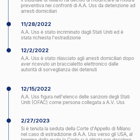
2/27/2023
Si è tenuta la seduta della Corte d'Appello di Milano
nel caso di estradizione di A.A. Uss verso gli USA, al
termine della quale la Corte si è ritirata per decidere
sul caso
3/17/2023
La Guardia di Finanza ha perquisito l'abitazione
dell'Uss agli arresti domiciliari e ha sequestrato i
telefoni cellulari, tra cui quello utilizzato dall'Uss per
contattare i suoi avvocati, e le carte bancarie. La
perquisizione è stata autorizzata dal procuratore
speciale su richiesta delle autorità statunitensi al di
fuori del procedimento di estradizione
3/21/2023
La Corte d'Appello di Milano ha approvato
l'estradizione di Uss negli Stati Uniti con l'accusa di
frode bancaria e di evasione delle sanzioni contro
PDVSA, ignorando la posizione legale del
procuratore italiano, che non ha mai sostenuto
l'accusa di evasione delle sanzioni contro Uss
3/22/2023
Uss è stato evacuato dal suo luogo di arresti
domiciliari
3/24/2023
La difesa di A.A. Uss ha presentato ricorso contro
la decisione della Corte d'Appello di Milano che ha